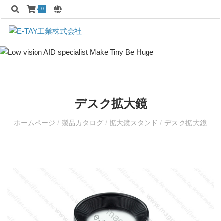
0
デスク拡大鏡
ホームページ
/
製品カタログ
/
拡大鏡スタンド
/
デスク拡大鏡