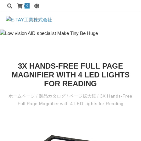
0
3X HANDS-FREE FULL PAGE
MAGNIFIER WITH 4 LED LIGHTS
FOR READING
ホームページ
/
製品カタログ
/
ページ拡大鏡
/
3X Hands-Free
Full Page Magnifier with 4 LED Lights for Reading