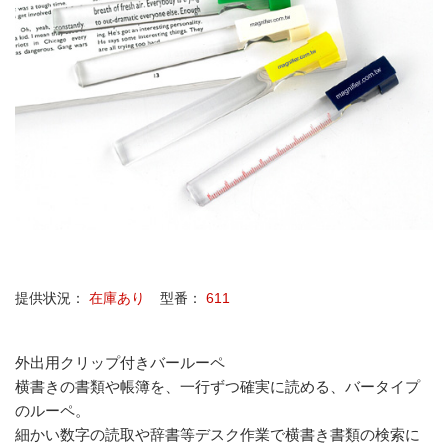
提供状況：
在庫あり
型番：
611
外出用クリップ付きバールーペ
横書きの書類や帳簿を、一行ずつ確実に読める、バータイプ
のルーペ。
細かい数字の読取や辞書等デスク作業で横書き書類の検索に