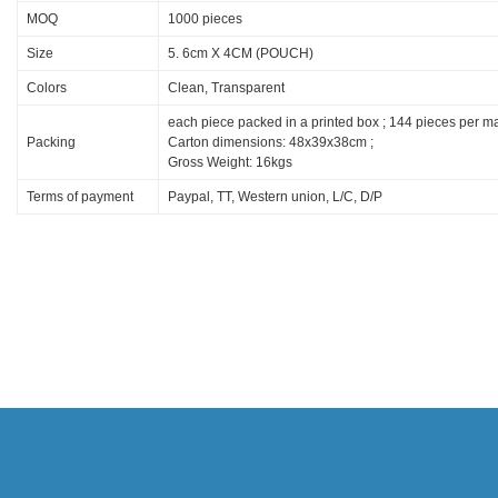
MOQ
1000 pieces
Size
5. 6cm X 4CM (POUCH)
Colors
Clean, Transparent
each piece packed in a printed box ; 144 pieces per ma
Packing
Carton dimensions: 48x39x38cm ;
Gross Weight: 16kgs
Terms of payment
Paypal, TT, Western union, L/C, D/P