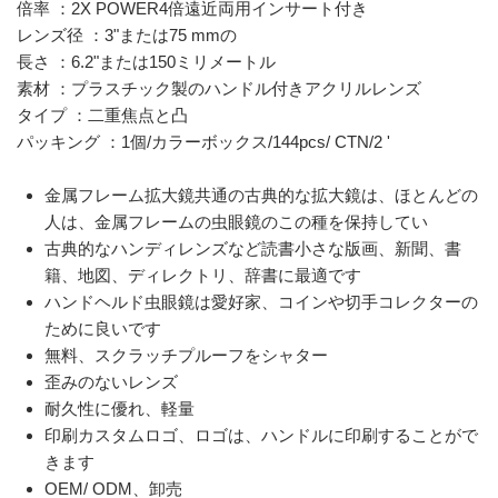
倍率 ：2X POWER4倍遠近両用インサート付き
レンズ径 ：3"または75 mmの
長さ ：6.2"または150ミリメートル
素材 ：プラスチック製のハンドル付きアクリルレンズ
タイプ ：二重焦点と凸
パッキング ：1個/カラーボックス/144pcs/ CTN/2 '
金属フレーム拡大鏡共通の古典的な拡大鏡は、ほとんどの
人は、金属フレームの虫眼鏡のこの種を保持してい
古典的なハンディレンズなど読書小さな版画、新聞、書
籍、地図、ディレクトリ、辞書に最適です
ハンドヘルド虫眼鏡は愛好家、コインや切手コレクターの
ために良いです
無料、スクラッチプルーフをシャター
歪みのないレンズ
耐久性に優れ、軽量
印刷カスタムロゴ、ロゴは、ハンドルに印刷することがで
きます
OEM/ ODM、卸売