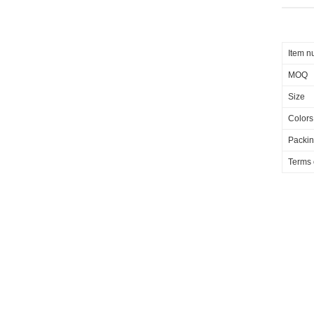
Item 
MOQ
Size
Colors
Packi
Terms 