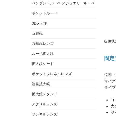
ペンダントルーペ ／ジュエリールーペ
ポケットルーペ
3Dメガネ
双眼鏡
提供状
万華鏡レンズ
ルーペ拡大鏡
固定
拡大鏡シート
ポケットフレネルレンズ
倍率 
サイズ
読書拡大鏡
タイプ
拡大鏡スタンド
コ
アクリルレンズ
大
ジ
フレネルレンズ