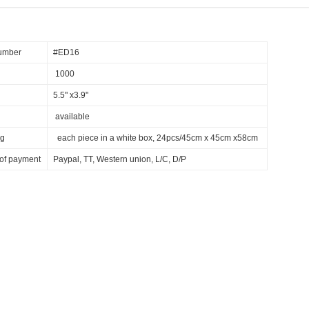
number
#ED16
1000
5.5" x3.9"
available
ng
each piece in a white box, 24pcs/45cm x 45cm x58cm
of payment
Paypal, TT, Western union, L/C, D/P