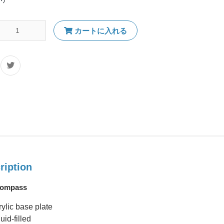
カートに入れる
ription
ompass
ylic base plate
uid-filled