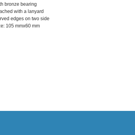
th bronze bearing
tached with a lanyard
rved edges on two side
ze: 105 mmx60 mm