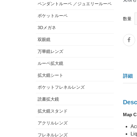
ペンダントルーペ ／ジュエリールーペ
ポケットルーペ
数量
3Dメガネ
双眼鏡
万華鏡レンズ
ルーペ拡大鏡
拡大鏡シート
詳細
ポケットフレネルレンズ
読書拡大鏡
Desc
拡大鏡スタンド
Map C
アクリルレンズ
Acr
Liq
フレネルレンズ