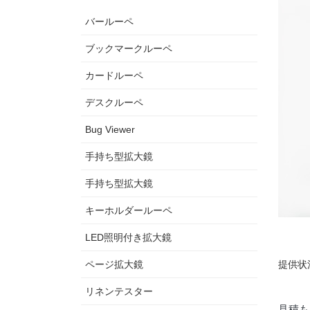
バールーペ
ブックマークルーペ
カードルーペ
デスクルーペ
Bug Viewer
手持ち型拡大鏡
手持ち型拡大鏡
キーホルダールーペ
LED照明付き拡大鏡
ページ拡大鏡
提供状
リネンテスター
見積も