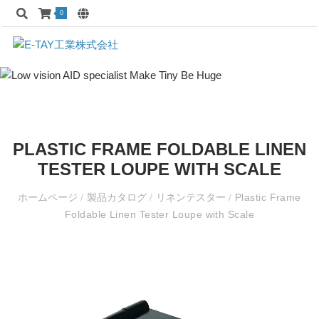
0
PLASTIC FRAME FOLDABLE LINEN
TESTER LOUPE WITH SCALE
ホームページ
/
製品カタログ
/
リネンテスター
/
Plastic Frame
Foldable Linen Tester Loupe with Scale