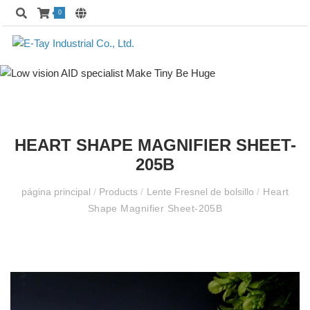
0
HEART SHAPE MAGNIFIER SHEET-
205B
página principal
/
Products
/
Lente Fresnel de bolsillo
/
Heart
Shape Magnifier Sheet-205B