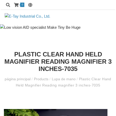
0
PLASTIC CLEAR HAND HELD
MAGNIFIER READING MAGNIFIER 3
INCHES-7035
página principal
/
Products
/
Lupa de mano
/
Plastic Clear Hand
Held Magnifier Reading magnifier 3 inches-7035