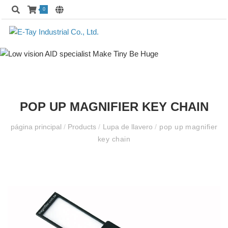
0
POP UP MAGNIFIER KEY CHAIN
página principal
/
Products
/
Lupa de llavero
/
pop up magnifier
key chain