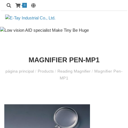
0
MAGNIFIER PEN-MP1
página principal
/
Products
/
Reading Magnifier
/
Magnifier Pen-
MP1