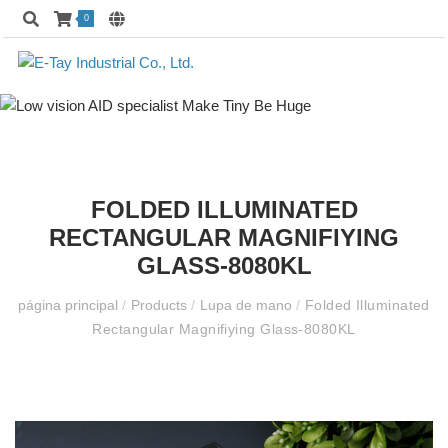
0
FOLDED ILLUMINATED
RECTANGULAR MAGNIFIYING
GLASS-8080KL
página principal
/
Products
/
Lupa de mano
/
Folded Illuminated
Rectangular Magnifiying Glass-8080KL