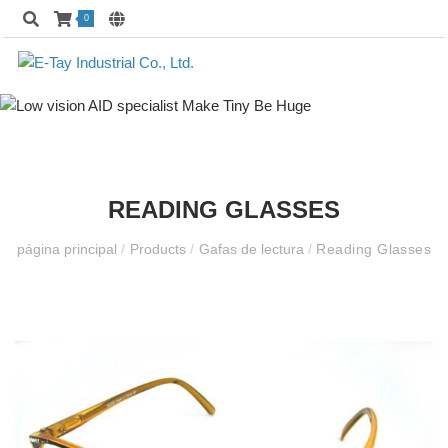
0
READING GLASSES
página principal
/
Products
/
Gafas de lectura
/
Reading Glasses