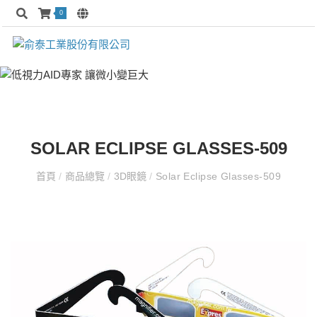
0
SOLAR ECLIPSE GLASSES-509
首頁
/
商品總覽
/
3D眼鏡
/
Solar Eclipse Glasses-509