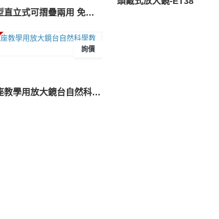
頭戴式放大鏡-ET38
桌上型直立式可摺疊兩用 免持閱讀帶燈放大鏡 200PSL
詢價
木底座教學用放大鏡台自然科學教具