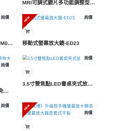
MRI可調式鏡片多功能調整型放大眼鏡-FB-02_Prism_Glasses
詢價
詢價
NEW
典雅高質感金屬放大鏡-HFM003
移動式螢幕放大鏡-ED23
詢價
詢價
3.5寸雙焦點LED書桌夾式放大鏡
桌用線圈架放大鏡 直立式免持放大鏡
詢價
NEW
詢價