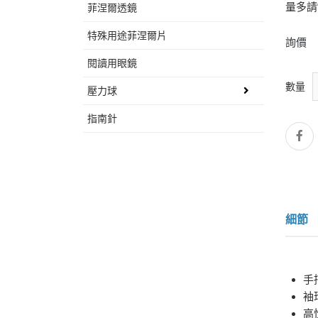
量多請
菲涅爾透鏡
特殊用途菲涅爾片
詢價
閱讀用眼鏡
數量
壓力球
指南針
細節
手
袖
高