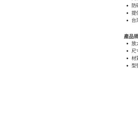
防
提
台灣
產品
放
尺寸
材
型