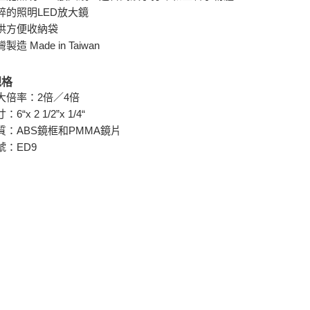
碎的照明LED放大鏡
供方便收納袋
製造 Made in Taiwan
規格
大倍率：2倍／4倍
：6“x 2 1/2”x 1/4“
質：ABS鏡框和PMMA鏡片
號：ED9