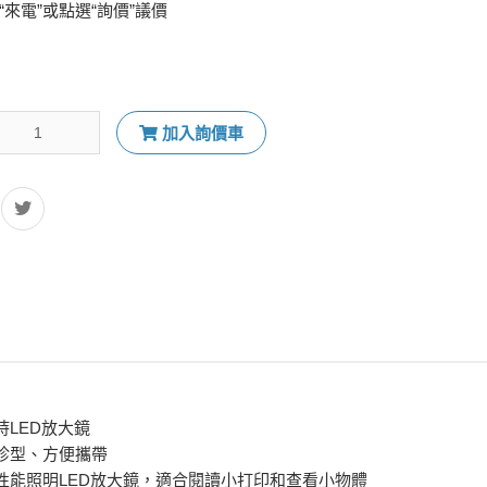
“來電”或點選“詢價”議價
加入詢價車
持LED放大鏡
珍型、方便攜帶
性能照明LED放大鏡，適合閱讀小打印和查看小物體