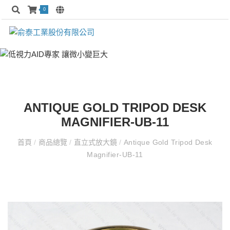
0
ANTIQUE GOLD TRIPOD DESK
MAGNIFIER-UB-11
首頁
/
商品總覽
/
直立式放大鏡
/
Antique Gold Tripod Desk
Magnifier-UB-11